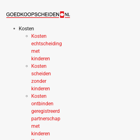
Ga
naar
de
inhoud
Kosten
Kosten
echtscheiding
met
kinderen
Kosten
scheiden
zonder
kinderen
Kosten
ontbinden
geregistreerd
partnerschap
met
kinderen