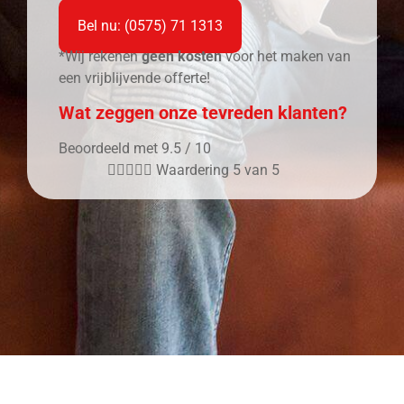
Bel nu: (0575) 71 1313
*Wij rekenen
geen kosten
voor het maken van
een vrijblijvende offerte!
Wat zeggen onze tevreden klanten?
Beoordeeld met 9.5 / 10





Waardering 5 van 5