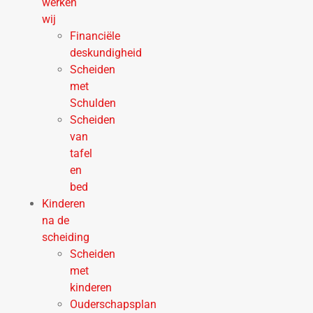
werken
wij
Financiële
deskundigheid
Scheiden
met
Schulden
Scheiden
van
tafel
en
bed
Kinderen
na de
scheiding
Scheiden
met
kinderen
Ouderschapsplan