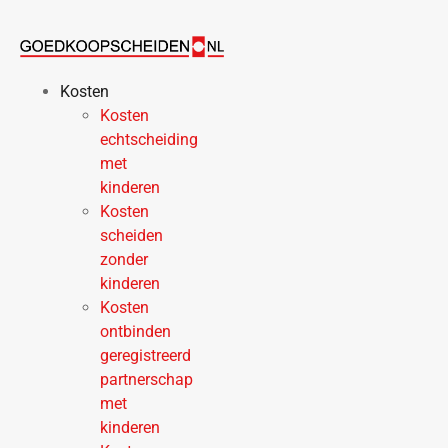
Ga
naar
de
inhoud
Kosten
Kosten
echtscheiding
met
kinderen
Kosten
scheiden
zonder
kinderen
Kosten
ontbinden
geregistreerd
partnerschap
met
kinderen