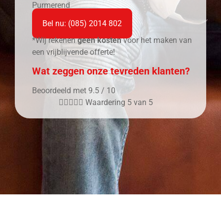
Purmerend
Bel nu: (085) 2014 802
*Wij rekenen
geen kosten
voor het maken van
een vrijblijvende offerte!
Wat zeggen onze tevreden klanten?
Beoordeeld met 9.5 / 10





Waardering 5 van 5