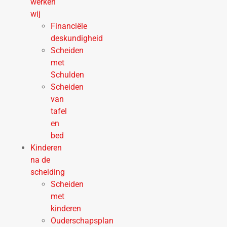
werken
wij
Financiële
deskundigheid
Scheiden
met
Schulden
Scheiden
van
tafel
en
bed
Kinderen
na de
scheiding
Scheiden
met
kinderen
Ouderschapsplan