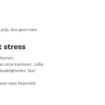
prijs, dus geen nare
 stress
orkomen.
van onze kantoren. Jullie
duidelijkheden “dus”
geen nare financiële